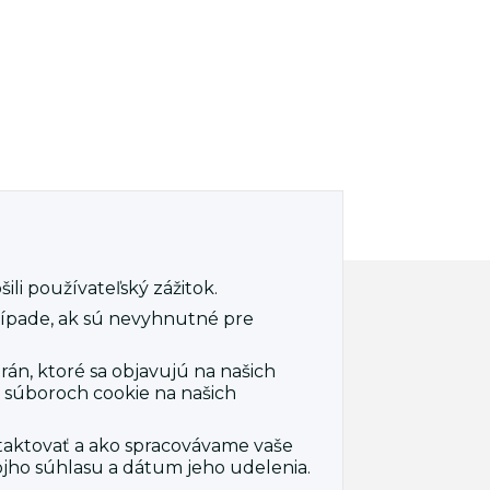
ili používateľský zážitok.
 nevyhnutné
Prijať všetko
rípade, ak sú nevyhnutné pre
+421 944-627-014
rán, ktoré sa objavujú na našich
ffice@luxsol.sk
o súboroch cookie na našich
Račianska 66, Bratislava, 831 02,
Slovenská republika
ntaktovať a ako spracovávame vaše
ojho súhlasu a dátum jeho udelenia.
apa stránok