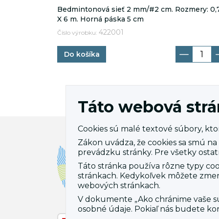
Bedmintonová sieť 2 mm/#2 cm. Rozmery: 0,
X 6 m. Horná páska 5 cm
422001
Číslo výrobku:
Do košíka
Táto webová strá
Cookies sú malé textové súbory, ktor
Zákon uvádza, že cookies sa smú na
Úvod
prevádzku stránky. Pre všetky ostat
O nás
Táto stránka používa rôzne typy coo
stránkach. Kedykoľvek môžete zmeni
Novi
webových stránkach.
Dopra
V dokumente „Ako chránime vaše súk
osobné údaje. Pokiaľ nás budete ko
Mont