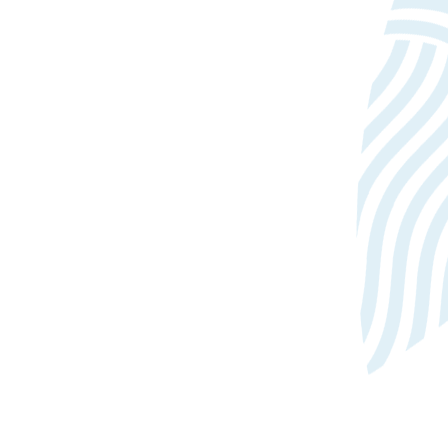
Slúži na správne fungovanie
Webvisor