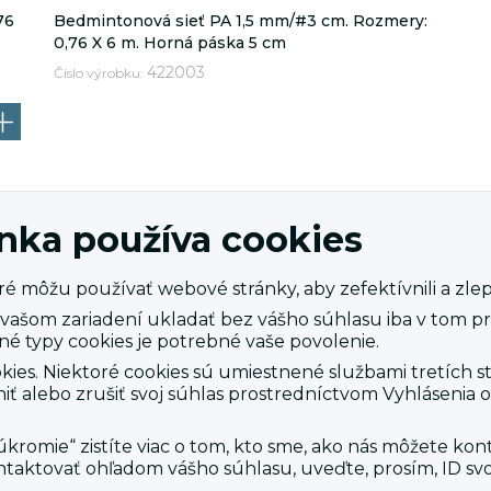
76
Bedmintonová sieť PA 1,5 mm/#3 cm. Rozmery:
0,76 X 6 m. Horná páska 5 cm
422003
Číslo výrobku:
nka používa cookies
é môžu používať webové stránky, aby zefektívnili a zlepš
Uložiť iba vybrané cookies
Prijať
 vašom zariadení ukladať bez vášho súhlasu iba v tom p
Obchodné podmienky
né typy cookies je potrebné vaše povolenie.
Vrátenie
kies. Niektoré cookies sú umiestnené službami tretích st
o
ť alebo zrušiť svoj súhlas prostredníctvom Vyhlásenia 
nky
Politika ochrany osobných
údajov
va a platba
romie“ zistíte viac o tom, kto sme, ako nás môžete ko
Veľkoobchod so sieťami
ntaktovať ohľadom vášho súhlasu, uveďte, prosím, ID sv
áž
M
Najcastejsie otazky