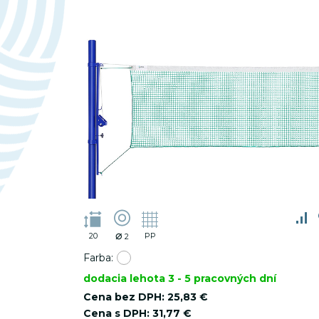
_ym_visorc_*
⌀
20
PP
2
Farba:
dodacia lehota 3 - 5 pracovných dní
Cena bez DPH:
25,83 €
Cena s DPH:
31,77 €