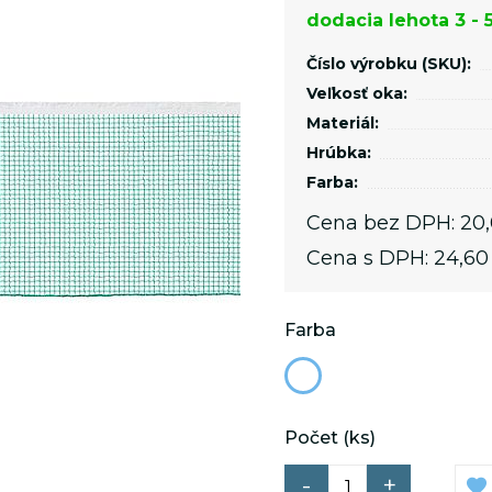
dodacia lehota 3 - 
.luxsol.sk
24 hodiny
y sme vám zobrazovali čo najzaujímavejšiu reklamu.
.luxsol.sk
počas návštevy
ných marketingových činností prostredníctvom
Číslo výrobku (SKU):
ých partnerov a sociálne siete) alebo umožňujú našu
Veľkosť oka:
.luxsol.sk
Materiál:
1 rok
Hrúbka:
Farba:
Poskytovateľ/
Vyprší
Doména
Cena bez DPH:
20
Cena s DPH:
24,60
.luxsol.sk
3 mesiace
.luxsol.sk
2 rokov
Farba
.luxsol.sk
2 rokov
Počet (ks)
-
+