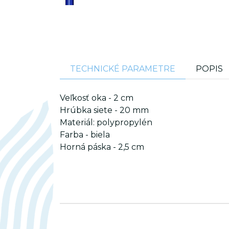
TECHNICKÉ PARAMETRE
POPIS
Veľkosť oka - 2 cm
_gat_gtag_UA_75233349_1
Hrúbka siete - 20 mm
Materiál: polypropylén
Farba - biela
_ym_isad
Horná páska - 2,5 cm
_ym_d
_ym_uid