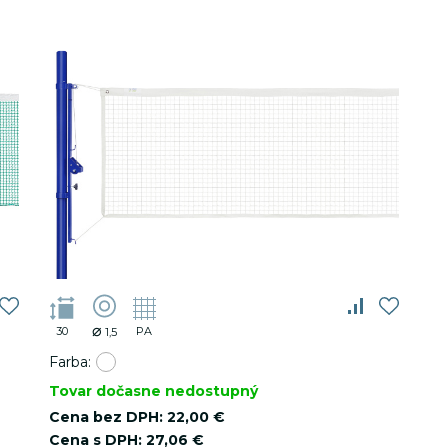
.luxsol.sk
30 minút
⌀
30
PA
1,5
Farba:
Tovar dočasne nedostupný
Cena bez DPH:
22,00 €
Cena s DPH:
27,06 €