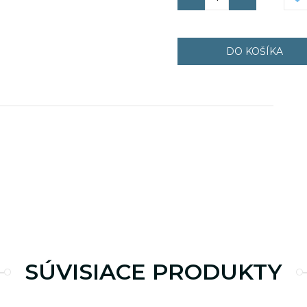
DO KOŠÍKA
.luxsol.sk
10 minút
.luxsol.sk
2 dni
.luxsol.sk
1 rok
SÚVISIACE PRODUKTY
.luxsol.sk
1 rok