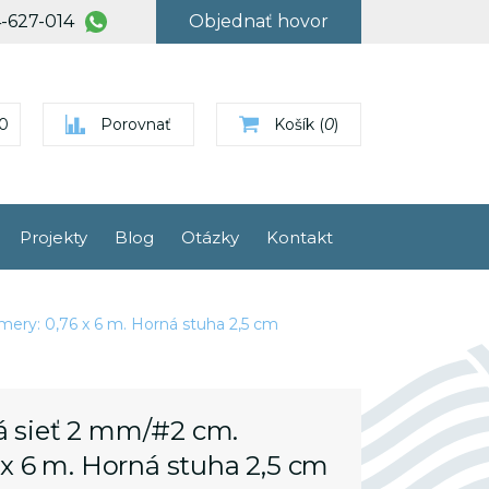
-627-014
Objednať hovor
0
Porovnať
Košík (
0
)
Popis
Projekty
Blog
Otázky
Kontakt
Ukladá informácie o jedinečnom
identifikátore neoprávneného
používateľa stránky.
ry: 0,76 x 6 m. Horná stuha 2,5 cm
Ukladá informácie o jedinečnom
ID relácie používateľa stránky.
 sieť 2 mm/#2 cm.
Popis
Identifikátor používateľa, ktorý
x 6 m. Horná stuha 2,5 cm
nie je spojený s osobnými
údajmi. Doba uchovávania