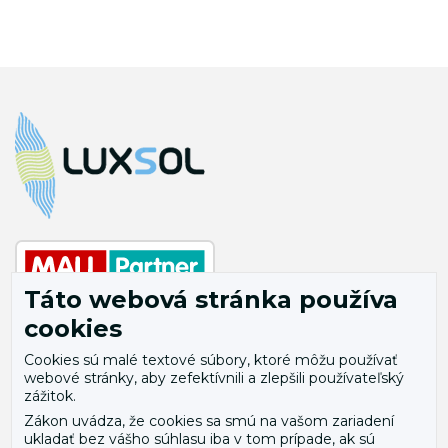
Táto webová stránka používa
cookies
Cookies sú malé textové súbory, ktoré môžu používať
Úvod
Obchodné podmienky
webové stránky, aby zefektívnili a zlepšili používateľský
O nás
Vrátenie
zážitok.
Zákon uvádza, že cookies sa smú na vašom zariadení
Novinky
Politika ochrany
ukladať bez vášho súhlasu iba v tom prípade, ak sú
osobných údajov