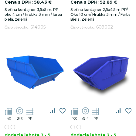
Cena s DPH:
58,43 €
Cena s DPH:
52,89 €
Sieť na kontajner 3,5x5 m. PP
Sieť na kontajner 2,5x4,5 m PP/
oko 4 cm / hrúbka 3 mm / farba
Oko 10 cm/ Hrubka 3 mm / Farba
biela, zelená
Biela, Zelená
614005
609002
Číslo výrobku:
Číslo výrobku:
_ga
.luxsol.sk
2 r
⌀
⌀
40
PP
100
PP
3
4
_gat_gtag_UA_75233349_1
.luxsol.sk
10
dodacia lehota 3 - 5
dodacia lehota 3 - 5