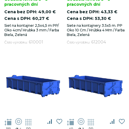
pracovných dní
pracovných dní
Cena bez DPH:
49,00 €
Cena bez DPH:
43,33 €
Cena s DPH:
60,27 €
Cena s DPH:
53,30 €
Sieť na kontajner 2,5x4,5 m PP/
Siete na kontajnery 3.5x5 m. PP
_ym_isad
.luxsol.sk
2 d
Oko 4cm/ Hrubka 3 mm / Farba
Oko 10 Cm / Hrúbka 4 Mm / Farba
Biela, Zelená
Biela, Zelená
610001
612004
Číslo výrobku:
Číslo výrobku:
_ym_d
.luxsol.sk
1 r
_ym_uid
.luxsol.sk
1 r
_ym_visorc_*
.luxsol.sk
30
⌀
⌀
100
PP
40
PP