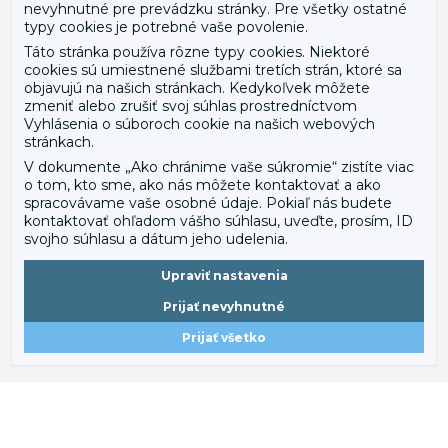
Doprava a platba
nevyhnutné pre prevádzku stránky. Pre všetky ostatné
Veľkoobchod so sieťami
typy cookies je potrebné vaše povolenie.
Montáž
Táto stránka používa rôzne typy cookies. Niektoré
Najcastejsie otazky
Uložiť iba vybrané cookies
Kontakt
cookies sú umiestnené službami tretích strán, ktoré sa
objavujú na našich stránkach. Kedykoľvek môžete
Prijať nevyhnutné
Blog
zmeniť alebo zrušiť svoj súhlas prostredníctvom
Prijať všetko
Vyhlásenia o súboroch cookie na našich webových
+421 944-627-014
stránkach.
V dokumente „Ako chránime vaše súkromie“ zistíte viac
office@luxsol.sk
o tom, kto sme, ako nás môžete kontaktovať a ako
spracovávame vaše osobné údaje. Pokiaľ nás budete
Račianska 66, Bratislava, 831 02, Slovenská
kontaktovať ohľadom vášho súhlasu, uveďte, prosím, ID
republika
svojho súhlasu a dátum jeho udelenia.
Mapa stránok
Upraviť nastavenia
Prijať nevyhnutné
Prijať všetko