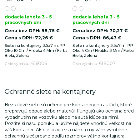
4
3
dodacia lehota 3 - 5
dodacia lehota 3 - 5
pracovných dní
pracovných dní
Cena bez DPH:
58,75 €
Cena bez DPH:
70,27 €
Cena s DPH:
72,26 €
Cena s DPH:
86,43 €
Siete na kontajnery 3.5x7 m. PP
Siete na kontajnery 3.5x7 m. PP
Oko 10 Cm / Hrúbka 4 Mm / Farba
Oko 4 Cm / Hrúbka 3 Mm / Farba
Biela, Zelená
Biela, Zelená
616006
618007
Číslo výrobku:
Číslo výrobku:
Ochranné siete na kontajnery
Bezuzlové siete sú určené pre kontajnery na autách, ktoré
prepravujú odpad alebo materiál. Fungujú ako ochrana pred
vypadnutím na vozovku alebo na autá idúce za nimi.
Pozrite si našu ponuku a určite nájdete vhodnú veľkosť na
váš kontajner. Ak nie, ozvite sa nám a my vám vyrobíme
ochrannú sieť presne podľa rozmerov vášho kontajnera.