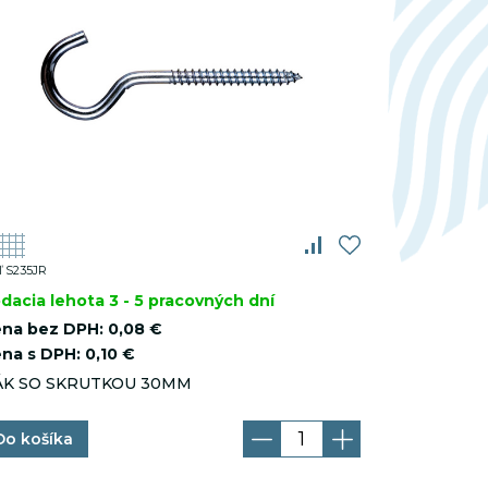
Slúži na správne fungovanie
Webvisor
ľ S235JR
dacia lehota 3 - 5 pracovných dní
na bez DPH:
0,08 €
na s DPH:
0,10 €
ÁK SO SKRUTKOU 30MM
Do košíka