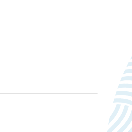
náhodne vygenerovaného čísla
ako identifikátora klienta. Je
zahrnutá v každej požiadavke na
stránku na webe a slúži na
výpočet údajov o návštevníkoch,
reláciách a kampaniach pre
analytické prehľady webových
stránok.
Používa službu Google Analytics
na obmedzenie požiadaviek na
jej služby.
Slúži na určenie, či má
návštevník blokovače reklám.
Ukladá dátum prvej návštevy
návštevníka na stránke.
Umožňuje rozlišovať medzi
návštevníkmi