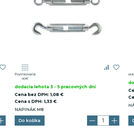
.luxsol.sk
30 minút
Pozinkovaná
oce
oceľ
do
dodacia lehota 3 - 5 pracovných dní
Ce
Cena bez DPH:
1,08 €
Ce
Cena s DPH:
1,33 €
H
NAPINÁK M8
Do košíka