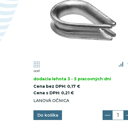
_ym_visorc_*
oceľ
dodacia lehota 3 - 5 pracovných dní
Cena bez DPH:
0,17 €
Cena s DPH:
0,21 €
LANOVÁ OČNICA
Do košíka