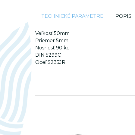
TECHNICKÉ PARAMETRE
POPIS
Veľkosť 50mm
Priemer 5mm
Nosnosť 90 kg
DIN 5299C
_gat_gtag_UA_75233349_1
Oceľ S235JR
_ym_isad
_ym_d
_ym_uid