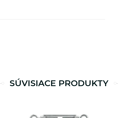
.luxsol.sk
10 minút
.luxsol.sk
2 dni
SÚVISIACE PRODUKTY
.luxsol.sk
1 rok
.luxsol.sk
1 rok