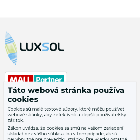
Táto webová stránka používa
cookies
Cookies sú malé textové súbory, ktoré môžu používať
Úvod
Obchodné podmienky
webové stránky, aby zefektívnili a zlepšili používateľský
O nás
Vrátenie
zážitok.
Zákon uvádza, že cookies sa smú na vašom zariadení
Novinky
Politika ochrany
ukladať bez vášho súhlasu iba v tom prípade, ak sú
osobných údajov
Doprava a platba
nevyhnutné pre prevádzku stránky. Pre všetky ostatné