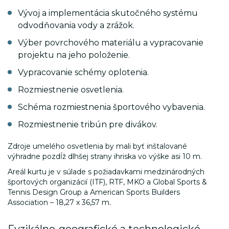
Vývoj a implementácia skutočného systému
odvodňovania vody a zrážok.
Výber povrchového materiálu a vypracovanie
_ga
.luxsol.sk
2 r
projektu na jeho položenie.
Vypracovanie schémy oplotenia.
Rozmiestnenie osvetlenia.
Schéma rozmiestnenia športového vybavenia.
Rozmiestnenie tribún pre divákov.
Zdroje umelého osvetlenia by mali byť inštalované
výhradne pozdĺž dlhšej strany ihriska vo výške asi 10 m.
Areál kurtu je v súlade s požiadavkami medzinárodných
športových organizácií (ITF), RTF, MKO a Global Sports &
Tennis Design Group a American Sports Builders
Association – 18,27 x 36,57 m.
_gat_gtag_UA_75233349_1
.luxsol.sk
10