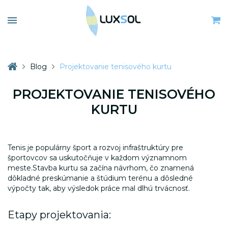
Tieto cookies zabezpečujú správne
fungovanie nášho webu. Napríklad
funkciu prihlásenia sa do
používateľského konta alebo
ukladanie tovaru do nákupného
košíka. Pomáhajú nám tiež
odhaľovať pokusy o neoprávnené
Blog
Projektovanie tenisového kurtu
prihlásenie a umožňujú efektívne
zobrazovanie obsahu.
PROJEKTOVANIE TENISOVÉHO
Zobraziť detaily
KURTU
Názov
Poskytovateľ/
Vyp
Analytické
Doména
Tieto cookies nám slúžia na
BX_USER_ID
.bitrix.info
59
zisťovanie anonymných údajov o
Tenis je populárny šport a rozvoj infraštruktúry pre
návštevnosti nášho webu. Môžu
športovcov sa uskutočňuje v každom významnom
hovoriť o tom, odkiaľ ste k nám
meste.Stavba kurtu sa začína návrhom, čo znamená
prišli, o vyhľadávaniach na našom
dôkladné preskúmanie a štúdium terénu a dôsledné
webe, či ako sa pohybujete po
výpočty tak, aby výsledok práce mal dlhú trvácnosť.
našej stránke, vďaka čomu ju
PHPSESSID
.luxsol.sk
po
môžeme neustále zlepšovať.
Získané údaje nám umožňujú tiež
Etapy projektovania:
spracovávať štatistiky.