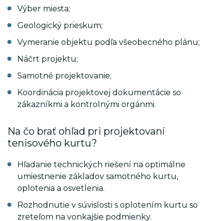
BITRIX_SM_GUEST_ID
.luxsol.sk
1 r
Zobraziť detaily
Výber miesta;
Názov
Poskytovateľ/
Vyp
Geologický prieskum;
Marketingové
Doména
Vymeranie objektu podľa všeobecného plánu;
Tieto cookies používame na to, aby
_gid
.luxsol.sk
24
sme vám zobrazovali čo
BITRIX_SM_LAST_SETTINGS
.luxsol.sk
po
Náčrt projektu;
najzaujímavejšiu reklamu. Slúžia
tiež na vykonávanie obdobných
Samotné projektovanie;
marketingových činností
BITRIX_SM_LAST_VISIT
.luxsol.sk
1 r
prostredníctvom tretích strán (cez
Koordinácia projektovej dokumentácie so
našich reklamných partnerov a
zákazníkmi a kontrolnými orgánmi.
sociálne siete) alebo umožňujú
našu účasť v sieti affiliate
marketingu.
Na čo brať ohľad pri projektovaní
Zobraziť detaily
tenisového kurtu?
Názov
Poskytovateľ/
Vyp
Doména
Hľadanie technických riešení na optimálne
umiestnenie základov samotného kurtu,
_gcl_au
.luxsol.sk
3 
oplotenia a osvetlenia.
Rozhodnutie v súvislosti s oplotením kurtu so
_ga_T1L7E07HYF
.luxsol.sk
2 r
zreteľom na vonkajšie podmienky.