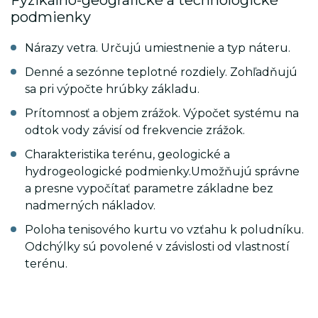
Fyzikálno-geografické a technologické
podmienky
Nárazy vetra. Určujú umiestnenie a typ náteru.
_ym_isad
.luxsol.sk
2 d
Denné a sezónne teplotné rozdiely. Zohľadňujú
sa pri výpočte hrúbky základu.
Prítomnosť a objem zrážok. Výpočet systému na
_ym_d
.luxsol.sk
1 r
odtok vody závisí od frekvencie zrážok.
Charakteristika terénu, geologické a
_ym_uid
.luxsol.sk
1 r
hydrogeologické podmienky.Umožňujú správne
a presne vypočítať parametre základne bez
nadmerných nákladov.
_ym_visorc_*
.luxsol.sk
30
Poloha tenisového kurtu vo vzťahu k poludníku.
Odchýlky sú povolené v závislosti od vlastností
terénu.